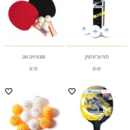
כדורי טנ"ש דוניק
מחבטי פינג פונג
39 ₪
49 ₪