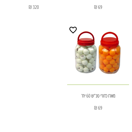
320 ₪
69 ₪
מארז כדורי טנ"ש 60 יח'
69 ₪