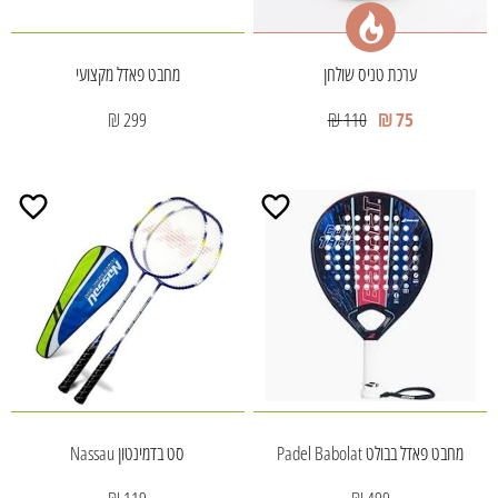
ערכת טניס שולחן
מחבט פאדל מקצועי
299 ₪
110 ₪
75 ₪
מחבט פאדל בבולט Padel Babolat
סט בדמינטון Nassau